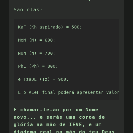
São elas:
KaF (Kh aspirado) = 500; 

MeM (M) = 600; 

NUN (N) = 700; 

PhE (Ph) = 800;  

e TzaDE (Tz) = 900.  

E o ALeF final poderá apresentar valor arit
E chamar-te-ão por um Nome
novo... e serás uma coroa de
glória na mão de IEVE, e um
diadema real na mão do teu Deus.