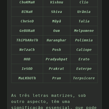
ChoKMaH
Vishnu
Clio
BINaH
Shiva
Urânia
CheSeD
Mâyâ
Talia
GeBURaH
Oum
Melpomene
ThiPhAReTh
Haranghar
Polimnia
NeTzaCh
Posh
Caliope
HOD
Pradyahpat
Erato
IeSOD
Prakrat
Euterpe
MaLKhUTh
Pran
Terpsicore
As três letras matrizes, sob
outro aspecto, têm uma
significação essencial, que pode