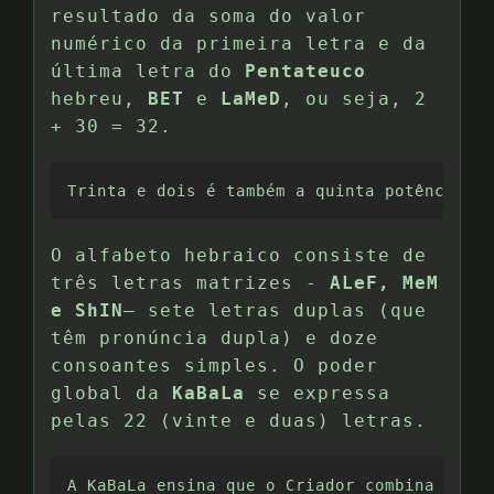
resultado da soma do valor
numérico da primeira letra e da
última letra do
Pentateuco
hebreu,
BET
e
LaMeD
, ou seja, 2
+ 30 = 32.
Trinta e dois é também a quinta potência do
O alfabeto hebraico consiste de
três letras matrizes -
ALeF, MeM
e ShIN
– sete letras duplas (que
têm pronúncia dupla) e doze
consoantes simples. O poder
global da
KaBaLa
se expressa
pelas 22 (vinte e duas) letras.
A KaBaLa ensina que o Criador combina perpe