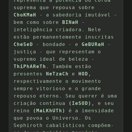
representa a potência ou coroa
suprema que repousa sobre
ChoKMaH
- a sabedoria imutável -
bem como sobre
BINaH
-
inteligência criadora. Nele
estão permanentemente inscritas
CheSeD
- bondade - e
GeBURaH
-
justiça - que representam o
supremo ideal de beleza -
ThiPhAReTh
. Também estão
presentes
NeTzaCh
e
HOD
,
respectivamente o movimento
sempre vitorioso e o grande
repouso eterno. Seu querer é uma
criação contínua
(IeSOD)
, e seu
reino
(MaLKhUTh)
é a imensidade
que povoa o Universo. Os
Sephiroth cabalísticos compõem-