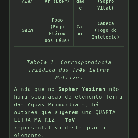
ALeF
Ar (Éter)
dad
(Sopro
e
Vital)
Fogo
Cabeça
(Fogo
Cal
ShIN
(Fogo do
Etéreo
or
Intelecto)
dos Céus)
Tabela 1: Correspondência
Triádica das Três Letras
Matrizes
Ainda que no
Sepher Yezirah
não
haja separação do elemento Terra
das Águas Primordiais, há
autores que sugerem uma QUARTA
LETRA MATRIZ –
TaV
–
representativa deste quarto
elemento.