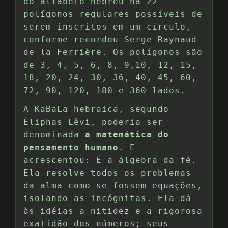
do alfabeto hebreu há 22
polígonos regulares possíveis de
serem inscritos em um círculo,
conforme recordou Serge Raynaud
de la Ferrière. Os polígonos são
de 3, 4, 5, 6, 8, 9,10, 12, 15,
18, 20, 24, 30, 36, 40, 45, 60,
72, 90, 120, 180 e 360 lados.
A KaBaLa hebraica, segundo
Éliphas Lèvi, poderia ser
denominada
a matemática do
pensamento humano
. E
acrescentou: É a álgebra da fé.
Ela resolve todos os problemas
da alma como se fossem equações,
isolando as incógnitas. Ela dá
às idéias a nitidez e a rigorosa
exatidão dos números; seus