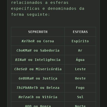
relacionados a esferas
específicas e denominados da
forma seguinte:
SEPHIROTH
ESFERAS
KeTheR
ou Coroa
Espírito
ChoKMaH
ou Sabedoria
Ar
BINaH
ou Inteligência
Água
CheSeD
ou Misericórdia
Leste
GeBURaH
ou Justiça
Oeste
ThiPhAReTh
ou Beleza
Fogo
NeTzaCh
ou Vitória
Sul
HOD
ou Honra
Norte