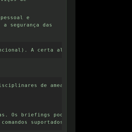
 pessoal e
i a segurança das
:
ncional). A certa altura, a unidade de co
isciplinares de ameaças e arquivos de int
as. Os briefings podem e devem ser person
 comandos suportados com a natureza da am