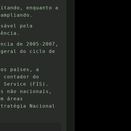
eitando, enquanto a
 ampliando.
nsável pela
gência.
ência de 2005-2007,
 geral do ciclo de
ros países, a
m contador do
e Service (FIS).
os não nacionais,
em áreas
stratégia Nacional
: