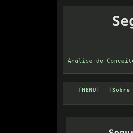
Se
Análise de Conceit
[MENU]
[Sobre
Segu