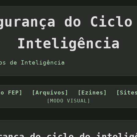
gurança do Ciclo
Inteligência
os de Inteligência
 o FEP]
[Arquivos]
[Ezines]
[Site
[MODO VISUAL]
rança do ciclo de intelig