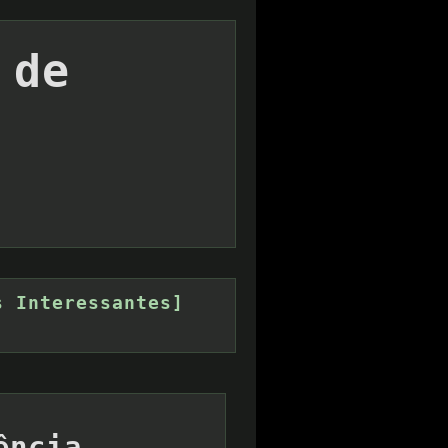
 de
s Interessantes]
ência