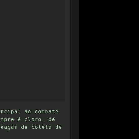
incipal ao combate
empre é claro, de
meaças de coleta de