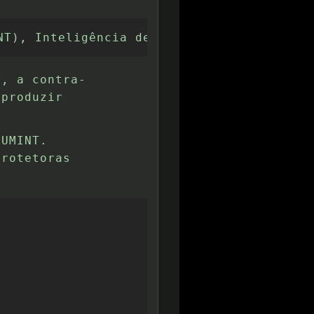
NT), Inteligência de imagens (IMINT), Int
r, a contra-
 produzir
HUMINT.
protetoras