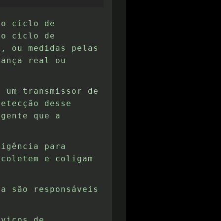
do ciclo de
do ciclo de
", ou medidas pelas
rança real ou
a um transmissor de
detecção desse
agente que a
ligência para
 coletem e coligam
ia são responsáveis
rviços de