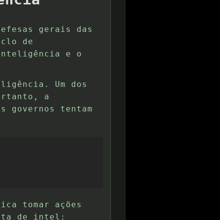
defesas gerais das
iclo de
inteligência e o
eligência. Um dos
ortanto, a
Os governos tentam
fica tomar ações
eta de intel: