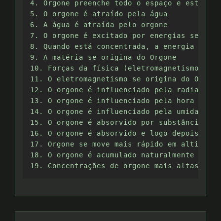
4. Orgone preenche todo o espaço e está em 
5. O orgone é atraído pela água

6. A água é atraída pelo orgone

7. O orgone é excitado por energias secundá
8. Quando está concentrada, a energia orgon
9. A matéria se origina do Orgone

10. Forças da física (eletromagnetismo, nuc
11. O eletromagnetismo se origina do Orgone

12. O orgone é influenciado pela radiação s
13. O orgone é influenciado pela hora do di
14. O orgone é influenciado pela umidade, t
15. O orgone é absorvido por substâncias or
16. O orgone é absorvido e logo depois refl
17. Orgone se move mais rápido em altitudes
18. O orgone é acumulado naturalmente nos o
19. Concentrações de orgone mais altas atra