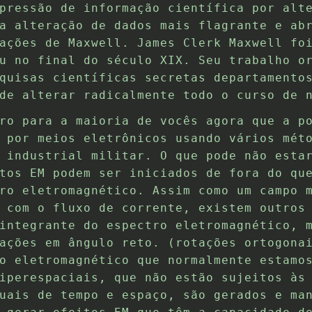
pressão de informação científica por alt
a alteração de dados mais flagrante e ab
ações de Maxwell. James Clerk Maxwell fo
u no final do século XIX. Seu trabalho o
quisas científicas secretas departamento
de alterar radicalmente todo o curso de 
ro para a maioria de vocês agora que a p
 por meios eletrônicos usando vários mét
 industrial militar. O que pode não esta
tos EM podem ser iniciados de fora do qu
ro eletromagnético. Assim como um campo 
 com o fluxo de corrente, existem outros
integrante do espectro eletromagnético, 
ações em ângulo reto. (rotações ortogona
o eletromagnético que normalmente estamo
iperespaciais, que não estão sujeitos às
uais de tempo e espaço, são gerados e ma