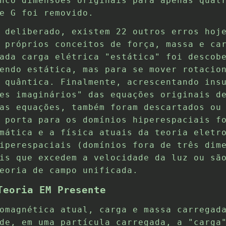
nco dimensões originais para apenas quat
e G foi removido.
 deliberado, existem 22 outros erros hoj
 próprios conceitos de força, massa e ca
ada carga elétrica "estática" foi descob
endo estática, mas para se mover rotacio
 quântica. Finalmente, acrescentando ins
es imaginários" das equações originais d
as equações, também foram descartados ou
 porta para os domínios hiperespaciais f
mática e a física atuais da teoria eletr
iperespaciais (domínios fora de três dim
is que excedem a velocidade da luz ou sã
eoria de campo unificada.
Teoria EM Presente
omagnética atual, carga e massa carregad
de, em uma partícula carregada, a "carga