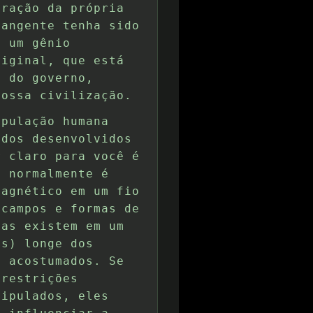
eração da própria
rangente tenha sido
i um gênio
riginal, que está
s do governo,
nossa civilização.
opulação humana
odos desenvolvidos
r claro para você é
e normalmente é
magnético em um fio
 campos e formas de
mas existem em um
is) longe dos
s acostumados. Se
 restrições
nipulados, eles