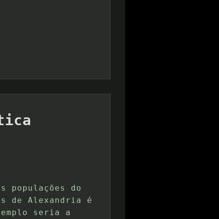
tica
as populações do
as de Alexandria é
xemplo seria a