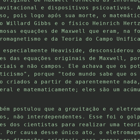
avitacional e dispositivos psicoativos. 
so, pois logo após sua morte, o matemáti
o Willard Gibbs e o físico Heinrich Hert
mosas equações de Maxwell que eram, na f
romagnetismo e da Teoria do Campo Unific
 especialmente Heaviside, desconsiderou 
es das equações originais de Maxwell, po
ciais e não campos. Ele achava que os po
ticismo", porque "todo mundo sabe que os
o criados a partir de aparentemente nada
eral e matematicamente; eles são um acúm
bém postulou que a gravitação e o eletro
os, não interdependentes. Esse foi o gol
es dos cientistas para realizar uma teor
. Por causa desse único ato, o eletromag