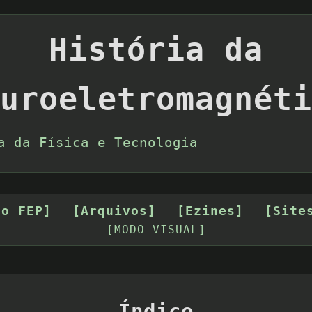
História da
uroeletromagnéti
a da Física e Tecnologia
 o FEP]
[Arquivos]
[Ezines]
[Site
[MODO VISUAL]
Índice