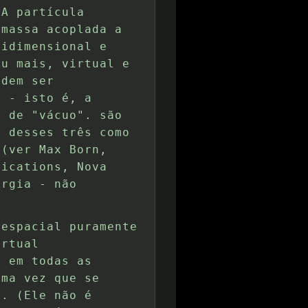
 A partícula
 massa acoplada a
ridimensional e
ou mais, virtual e
odem ser
a - isto é, a
s de "vácuo". são
m desses três como
 (ver Max Born,
lications, Nova
ergia - não
 espacial puramente
irtual
o em todas as
uma vez que se
a. (Ele não é