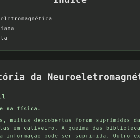
oeletromagnética
ziana
sla
tória da Neuroeletromagné
ll
e na física.
s, muitas descobertas foram suprimidas d
las em cativeiro. A queima das bibliotec
a informação pode ser suprimida. Outro e