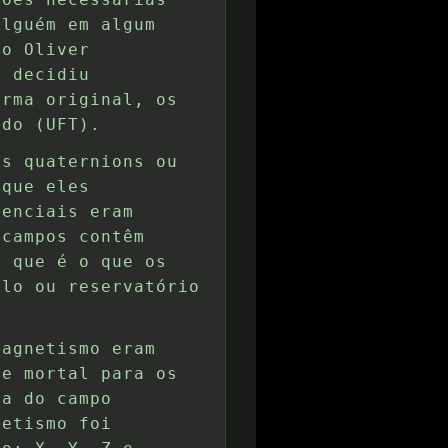
Alguém em algum
co Oliver
z decidiu
orma original, os
ado (UFT).
os quaternions ou
rque eles
tenciais eram
 campos contêm
, que é o que os
ulo ou reservatório
magnetismo eram
pe mortal para os
ia do campo
netismo foi