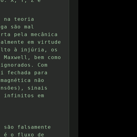
ro: X, Y, Z e
e na teoria
rga são mal
erta pela mecânica
nalmente em virtude
ulto à injúria, os
e Maxwell, bem como
 ignorados. Com
oi fechada para
omagnética não
ensões), sinais
o infinitos em
a são falsamente
" é o fluxo de