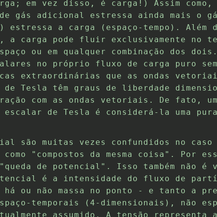
rga; em vez disso, é carga!) Assim como,
de gás adicional estressa ainda mais o g
) estressa a carga (espaço-tempo). Além 
, a carga pode fluir exclusivamente no t
spaço ou em qualquer combinação dos dois
alares no próprio fluxo de carga puro se
cas extraordinárias que as ondas vetoria
 de Tesla têm graus de liberdade dimensi
ração com as ondas vetoriais. De fato, u
 escalar de Tesla é considerá-la uma pur
ial são muitas vezes confundidos no caso
 como "compostos da mesma coisa". Por es
"queda de potencial". Isso também não é 
tencial é a intensidade do fluxo de part
 há ou não massa no ponto - e tanto a pr
spaço-temporais (4-dimensionais), não es
tualmente assumido. A tensão representa 