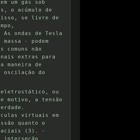
 em um gás sob
ás, o acúmulo de
disso, se livre de
empo,
. As ondas de Tesla
m massa - podem
is comuns não
onais extras para
ma maneira de
a oscilação do
 eletrostático, ou
se motivo, a tensão
verdade.
ículas virtuais em
essão quanto o
paciais (3). -
a interseção