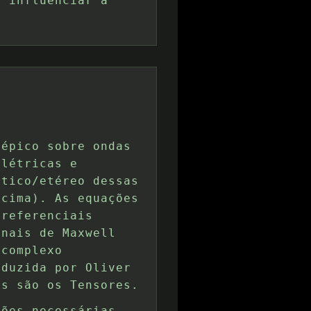
e influenciar a
 épico sobre ondas
elétricas e
stico/etéreo dessas
acima). As equações
 referenciais
inais de Maxwell
 complexo
oduzida por Oliver
ns são os Tensores.
ções necessárias