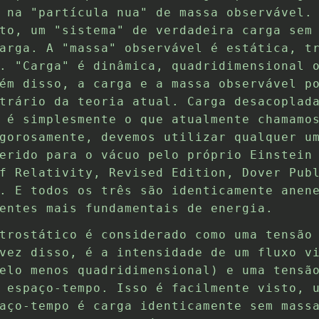
 na "partícula nua" de massa observável.
to, um "sistema" de verdadeira carga sem
arga. A "massa" observável é estática, t
. "Carga" é dinâmica, quadridimensional 
ém disso, a carga e a massa observável p
trário da teoria atual. Carga desacoplad
 é simplesmente o que atualmente chamamo
gorosamente, devemos utilizar qualquer u
erido para o vácuo pelo próprio Einstein
f Relativity, Revised Edition, Dover Pub
. E todos os três são identicamente anen
entes mais fundamentais de energia.
trostático é considerado como uma tensão
vez disso, é a intensidade de um fluxo v
elo menos quadridimensional) e uma tensã
 espaço-tempo. Isso é facilmente visto, 
aço-tempo é carga identicamente sem mass