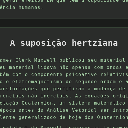
 gerar efeitos EM que têm a capacidade d
ência humanas.
A suposição hertziana
ames Clerk Maxwell publicou seu material
eu material lidava não apenas com ondas 
bém com o componente psicoativo relativí
o o eletromagnetismo do segundo ordem e 
ansformações que permitiram a mudança de
renciais não inerciais. As equações orig
otação Quaternion, um sistema matemático
época antes da Análise Vetorial ser intr
lente generalizado de hoje dos Quaternio
 original de Maxwell forneceu as informa