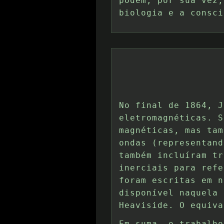
podem, por sua vez,
biologia e a consci
No final de 1864, J
eletromagnéticas. S
magnéticas, mas tam
ondas (representand
também incluíram tr
inerciais para refe
foram escritas em n
disponível naquela 
Heaviside. O equiva
Em suma, o trabalho